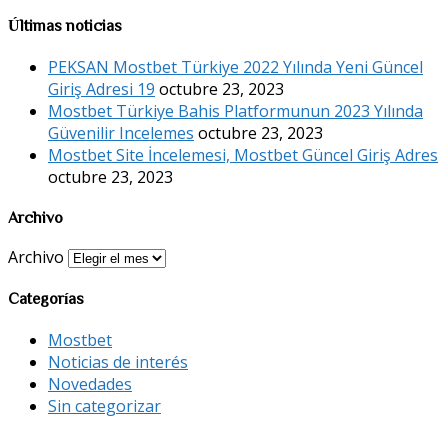
Últimas noticias
PEKSAN Mostbet Türkiye 2022 Yılında Yeni Güncel
Giriş Adresi 19
octubre 23, 2023
Mostbet Türkiye Bahis Platformunun 2023 Yılında
Güvenilir Incelemes
octubre 23, 2023
Mostbet Site İncelemesi, Mostbet Güncel Giriş Adres
octubre 23, 2023
Archivo
Archivo
Categorías
Mostbet
Noticias de interés
Novedades
Sin categorizar