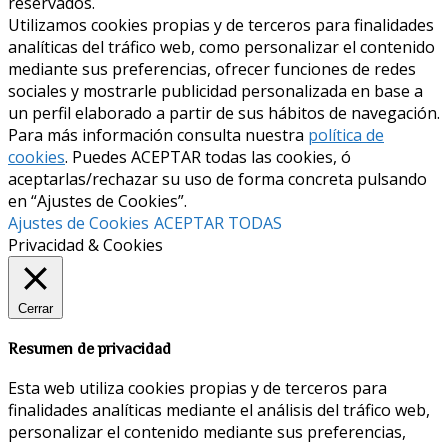
reservados.
Utilizamos cookies propias y de terceros para finalidades
analíticas del tráfico web, como personalizar el contenido
mediante sus preferencias, ofrecer funciones de redes
sociales y mostrarle publicidad personalizada en base a
un perfil elaborado a partir de sus hábitos de navegación.
Para más información consulta nuestra
política de
cookies
. Puedes ACEPTAR todas las cookies, ó
aceptarlas/rechazar su uso de forma concreta pulsando
en “Ajustes de Cookies”.
Ajustes de Cookies
ACEPTAR TODAS
Privacidad & Cookies
Cerrar
Resumen de privacidad
Esta web utiliza cookies propias y de terceros para
finalidades analíticas mediante el análisis del tráfico web,
personalizar el contenido mediante sus preferencias,