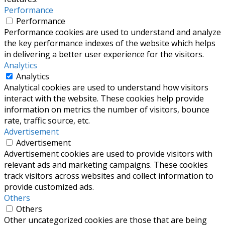
Performance
Performance
Performance cookies are used to understand and analyze
the key performance indexes of the website which helps
in delivering a better user experience for the visitors.
Analytics
Analytics
Analytical cookies are used to understand how visitors
interact with the website. These cookies help provide
information on metrics the number of visitors, bounce
rate, traffic source, etc.
Advertisement
Advertisement
Advertisement cookies are used to provide visitors with
relevant ads and marketing campaigns. These cookies
track visitors across websites and collect information to
provide customized ads.
Others
Others
Other uncategorized cookies are those that are being