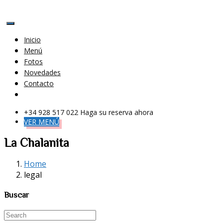
Inicio
Menú
Fotos
Novedades
Contacto
+34 928 517 022
Haga su reserva ahora
VER MENÚ
La Chalanita
Home
legal
Buscar