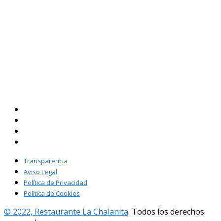
Restaurante La Chalanita: Carnes, pescados y mariscos
frescos en Playa Blanca (Lanzarote).
Vinos de Lanzarote, Canarias y la península.
Espectaculares vistas y servicio de primera.
Menú
Fotos
Novedades
Contacto
Transparencia
Aviso Legal
Política de Privacidad
Política de Cookies
© 2022,
Restaurante La Chalanita
. Todos los derechos