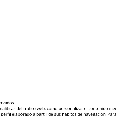
scos en Playa Blanca (Lanzarote).
ervados.
analíticas del tráfico web, como personalizar el contenido m
n perfil elaborado a partir de sus hábitos de navegación. P