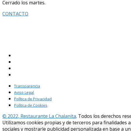
Cerrado los martes.
CONTACTO
Restaurante La Chalanita: Carnes, pescados y mariscos fre
Vinos de Lanzarote, Canarias y la península.
Espectaculares vistas y servicio de primera.
Menú
Fotos
Novedades
Contacto
Transparencia
Aviso Legal
Política de Privacidad
Política de Cookies
© 2022,
Restaurante La Chalanita
. Todos los derechos res
Utilizamos cookies propias y de terceros para finalidades 
sociales y mostrarle publicidad personalizada en base a u