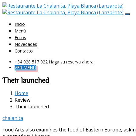
Inicio
Menú
Fotos
Novedades
Contacto
+34 928 517 022
Haga su reserva ahora
VER MENÚ
Their launched
Home
Review
Their launched
chalanita
Food Arts also examines the food of Eastern Europe, asking